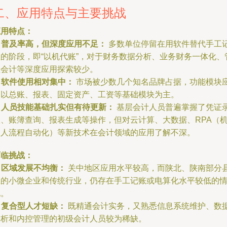
二、应用特点与主要挑战
应用特点：
.
普及率高，但深度应用不足：
多数单位停留在用软件替代手工
账的阶段，即“以机代账”，对于财务数据分析、业务财务一体化、
理会计等深度应用探索较少。
.
软件使用相对集中：
市场被少数几个知名品牌占据，功能模块
用以总账、报表、固定资产、工资等基础模块为主。
.
人员技能基础扎实但有待更新：
基层会计人员普遍掌握了凭证
入、账簿查询、报表生成等操作，但对云计算、大数据、RPA（
器人流程自动化）等新技术在会计领域的应用了解不深。
面临挑战：
.
区域发展不均衡：
关中地区应用水平较高，而陕北、陕南部分
区的小微企业和传统行业，仍存在手工记账或电算化水平较低的
况。
.
复合型人才短缺：
既精通会计实务，又熟悉信息系统维护、数
分析和内控管理的初级会计人员较为稀缺。