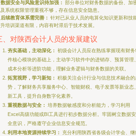
.
数据安全与风险意识待加强：
部分单位对财务数据的备份、加
以及系统权限管理重视不够，存在信息安全隐患。
.
后续教育体系需完善：
针对已从业人员的电算化知识更新和技
提升培训渠道有限，内容有时滞后于技术发展。
三、对陕西会计人员的发展建议
夯实基础，主动深化：
初级会计人员应在熟练掌握现有财务
件核心模块的基础上，主动学习软件中的进销存、预算管理
成本分析等进阶功能，理解业务逻辑与财务数据的关联。
拓宽视野，学习新知：
积极关注会计行业与信息技术融合的
势，了解财务共享服务中心、智能财税、电子发票等新业态
新工具，提升自身数字化素养。
重视数据与安全：
培养数据敏感度和分析能力，学习利用
Excel高级功能或BI工具进行初步数据分析。牢固树立数据安
全意识，严格遵守企业信息安全规范。
利用本地资源持续学习：
充分利用陕西省各级会计学会、继