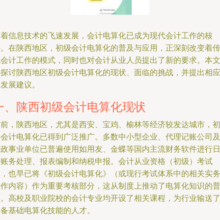
随着信息技术的飞速发展，会计电算化已成为现代会计工作的核
心。在陕西地区，初级会计电算化的普及与应用，正深刻改变着
统会计工作的模式，同时也对会计从业人员提出了新的要求。本
将探讨陕西地区初级会计电算化的现状、面临的挑战，并提出相
的发展建议。
一、陕西初级会计电算化现状
目前，陕西地区，尤其是西安、宝鸡、榆林等经济较发达城市，
级会计电算化已得到广泛推广。多数中小型企业、代理记账公司
行政事业单位已普遍使用如用友、金蝶等国内主流财务软件进行
常账务处理、报表编制和纳税申报。会计从业资格（初级）考试
中，也早已将《初级会计电算化》（或现行考试体系中的相关实
操作内容）作为重要考核部分，这从制度上推动了电算化知识的
及。高校及职业院校的会计专业均开设了相关课程，为行业输送
具备基础电算化技能的人才。